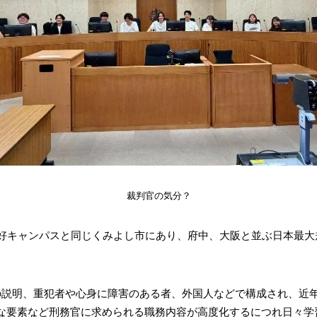
裁判官の気分？
三好キャンパスと同じくみよし市にあり、府中、大阪と並ぶ日本最
の説明、重犯者や心身に障害のある者、外国人などで構成され、近
な要素など刑務官に求められる職務内容が高度化するにつれ日々学