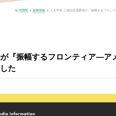
HOME
新着情報
人文学部 三浦知志准教授が『振幅するフロン
授が『振幅するフロンティア―ア
ました