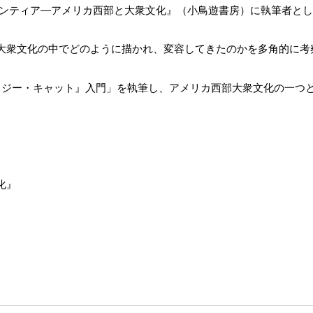
ロンティア―アメリカ西部と大衆文化』（小鳥遊書房）に執筆者と
大衆文化の中でどのように描かれ、変容してきたのかを多角的に考
イジー・キャット』入門」を執筆し、アメリカ西部大衆文化の一つ
化』