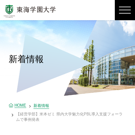
新着情報
HOME
新着情報
【経営学部】米本ゼミ 県内大学魅力化PBL導入支援フォーラ
ムで事例発表