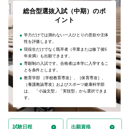
総合型選抜入試（中期）のポ
イント
学力だけでは測れない一人ひとりの意欲や主体
性を評価します。
現役生だけでなく既卒者（卒業または修了後5
年未満）も出願できます。
専願制の入試です。合格者は本学に入学するこ
とを条件とします。
教育学部 ［学校教育専攻］、［保育専攻］、
［養護教諭専攻］およびスポーツ健康科学部
は、 「小論文型」「実技型」から選択できま
す。
試験日程
出願資格